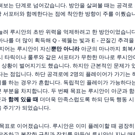
펴보는 단계로 넘어갔습니다. 방안을 살펴볼 때는 공격로 간 
상 서포터와 함께한다는 점에 착안한 방향이 주를 이뤘습니
늘려 루시안의 초반 위력을 억제하려고 한 방안이었습니다
나를 더 많이 획득해 Q - 꿰뚫는 빛과 E - 끈질긴 추
심지어는 루시안이 자신
뿐만 아니라
아군의 마나까지 회복
 시 타릭이나 룰루와 같은 서포터가 무한한 마나로 루시안
 상황이 벌어지기도 했습니다. 하지만 근본적인 문제가 
다는 점입니다. 하단 공격로에 2명의 플레이어가 가기는 
시를 하는 경우가 흔합니다. 독립적인 플레이가 가능하다
 부분을 차지합니다. 두 번째 목표는 루시안이 아군과 
군과
함께 있을 때
더더욱 만족스럽도록 하되 단독 행동 시
 주기’가 되었습니다.
 목표로 이어졌습니다. 루시안은 이미 플레이할 때 굉장히
재창조하고 복잡한 규칙과 장치를 만들어 루시안이 지닌 매