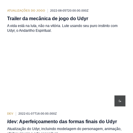
ATUALIZAÇÕES DO JOGO
2022-08-05T20:00:00.000Z
Trailer da mecânica de jogo do Udyr
A vida está na luta, não na vitória. Lute usando seu puro instinto com
Udyr, o Andarilho Espiritual.
DEV
2022-01-07T16:00:00.000Z
/dev: Aperfeiçoamento das formas finais do Udyr
Atualização do Udyr, incluindo modelagem do personagem, animação,