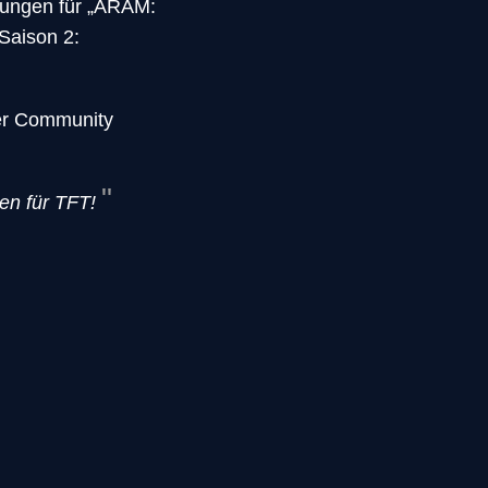
bungen für „ARAM:
Saison 2:
er Community
en für TFT!