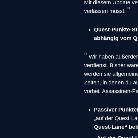
Mit diesem Update ve
verlassen musst.
Quest-Punkte-Str
abhängig vom Que
Wir haben außerdem 
verdienst. Bisher war
werden sie allgemeine
Zeiten, in denen du au
vorbei. Assassinen-Fa
Passiver Punktef
„auf der Quest-L
Quest-Lane“ bef
„Auf der Quest-