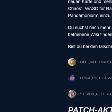
neuen Karte und meh
Chaos“, WASD für Ran
Pandämonium“ einzul
Du suchst nach mehr 
betriebene Wiki finde
Bist du bei den falsc
LILU „RIOT RIRU“
ERIKA „RIOT CASM
STEVEN „RIOT ST
PATCH-AK