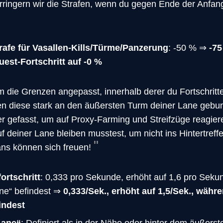
rringern wir die Strafen, wenn du gegen Ende der Anfa
afe für Vasallen-Kills/Türme/Panzerung
: -50 % ⇒
-75
st-Fortschritt auf -0 %
die Grenzen angepasst, innerhalb derer du Fortschritte
en diese stark an den äußersten Turm deiner Lane gebun
r gefasst, um auf Proxy-Farming und Streifzüge reagier
f deiner Lane bleiben musstest, um nicht ins Hintertreff
ns können sich freuen!
ortschritt
: 0,333 pro Sekunde, erhöht auf 1,6 pro Seku
ane“ befindest ⇒
0,333/Sek., erhöht auf 1,5/Sek., währ
indest
Lane“
: Definiert als in der Nähe oder hinter dem äußer