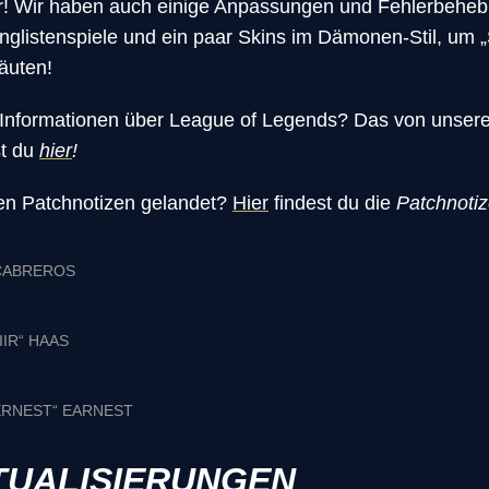
r! Wir haben auch einige Anpassungen und Fehlerbehe
glistenspiele und ein paar Skins im Dämonen-Stil, um „
äuten!
Informationen über League of Legends? Das von unser
st du
hier
!
hen Patchnotizen gelandet?
Hier
findest du die
Patchnotiz
 CABREROS
IIR“ HAAS
ERNEST“ EARNEST
TUALISIERUNGEN