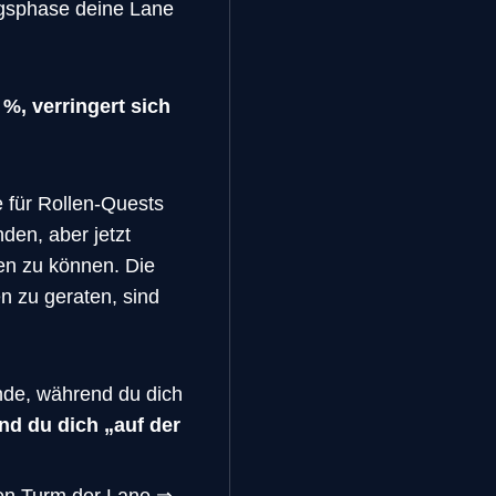
ngsphase deine Lane
 %, verringert sich
 für Rollen-Quests
den, aber jetzt
en zu können. Die
en zu geraten, sind
nde, während du dich
end du dich „auf der
sten Turm der Lane ⇒