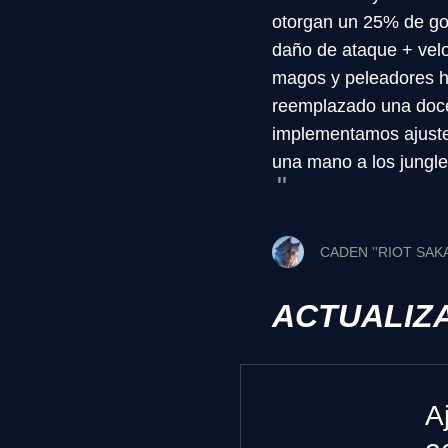
otorgan un 25% de golp
daño de ataque + velo
magos y peleadores ha
reemplazado una doce
implementamos ajustes
una mano a los jungler
CADEN ''RIOT SAK
ACTUALIZ
A