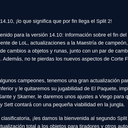
4.10, ¡lo que significa que por fin llega el Split 2!
ido para la versión 14.10: Información sobre el fin del Sp
cliente de LoL, actualizaciones a la Maestría de campeón,
cambios a objetos y runas, junto con un par de cambio
. Además, no te pierdas los nuevos aspectos de Corte F
 algunos campeones, tenemos una gran actualización par
l inferior y le quitaremos su jugabilidad de El Paquete, 
Sante y Skarner, le daremos unos ajustes a Viego para
, y Sett contará con una pequeña viabilidad en la jungla.
clasificatoria, ¡les damos la bienvenida al segundo Spli
tualización total a los objetos para tiradores y otros au