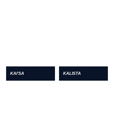
KAI'SA
KALISTA