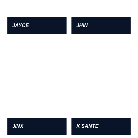
JAYCE
JHIN
JINX
K'SANTE